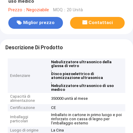
uso medico
Prezzo：Negoziabile
MOQ：20 Unità
Miglior prezzo
Contattaci
Descrizione Di Prodotto
Nebulizzatore ultrasonico della
glassa di vetro
,
Disco piezoelettrico di
Evidenziare
atomizzazione ultrasonica
,
Nebulizzatore ultrasonico di uso
medico
Capacità di
350000 unità al mese
alimentazione
Certificazione
CE
Imballato in cartone in primo luogo e poi
Imballaggi
rinforzato con cassa di legno per
particolari
l'imballaggio esterno
Luogo di origine
La Cina