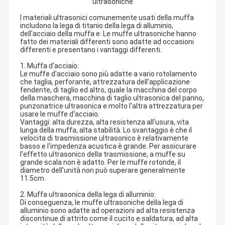
ultrasoniche
I materiali ultrasonici comunemente usati della muffa
includono la lega di titanio della lega di alluminio,
dell'acciaio della muffa e. Le muffe ultrasoniche hanno
fatto dei materiali differenti sono adatte ad occasioni
differenti e presentano i vantaggi differenti.
1. Muffa d'acciaio:
Le muffe d'acciaio sono più adatte a vario rotolamento
che taglia, perforante, attrezzatura dell'applicazione
fendente, di taglio ed altro, quale la macchina del corpo
della maschera, macchina di taglio ultrasonica del panno,
punzonatrice ultrasonica e molto l'altra attrezzatura per
usare le muffe d'acciaio.
Vantaggi: alta durezza, alta resistenza all'usura, vita
lunga della muffa, alta stabilità. Lo svantaggio è che il
velocita di trasmissione ultrasonico è relativamente
basso e l'impedenza acustica è grande. Per assicurare
l'effetto ultrasonico della trasmissione, a muffe su
grande scala non è adatto. Per le muffe rotonde, il
diametro dell'unità non può superare generalmente
11.5cm.
2. Muffa ultrasonica della lega di alluminio:
Di conseguenza, le muffe ultrasoniche della lega di
alluminio sono adatte ad operazioni ad alta resistenza
discontinue di attrito come il cucito e saldatura, ad alta