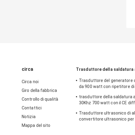
circa
Trasduttore della saldatura 
Trasduttore del generatore d
Circa noi
da 900 watt con ripetitore di
Giro della fabbrica
titanio/d'acciaio
trasduttore della saldatura 
Controllo di qualità
30Khz 700 watt con il CE dif
Contattici
ripetitore
Trasduttore ultrasonico di al
Notizia
convertitore ultrasonico per 
sempreverde
Mappa del sito