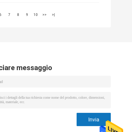
6
7
8
9
10
>>
>|
ciare messaggio