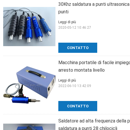
30Khz saldatura a punti ultrasonic
punti
Leggi di più
2020-05-12 10:46:27
CONTATTO
Macchina portatile di facile impiego
arresto montata livello
Leggi di più
2022-06-10 13:42:09
CONTATTO
Saldatore ad alta frequenza della p
saldatura a punti 28 chilocicli