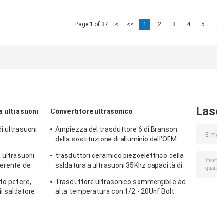
Page 1 of 37
|<
<<
1
2
3
4
5
Las
a ultrasuoni
Convertitore ultrasonico
i ultrasuoni
Ampiezza del trasduttore 6 di Branson
della sostituzione di alluminio dell'OEM
quarta um con M8 il giunto Bolt
a ultrasuoni
trasduttori ceramico piezoelettrico della
ferente del
saldatura a ultrasuoni 35Khz capacità di
4 - di 3,2 N-F
to potere,
Trasduttore ultrasonico sommergibile ad
il saldatore
alta temperatura con 1/2 - 20Unf Bolt
unito