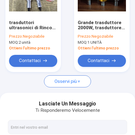
Giro della fabbrica
Controllo di qualità
trasduttori
Grande trasduttore
ultrasonici di Rinco
2000W, trasduttore
Contattici
della sostituzione
ultrasonico della
Prezzo:
Negoziabile
Prezzo:
Negoziabile
35Khz di alluminio fra
sostituzione di
MOQ:
2 unità
MOQ:
1 UNITÀ
due pezzi della
ampiezza di alto
Notizia
ceramica
potere
Ottieni l'ultimo prezzo
Ottieni l'ultimo prezzo
casi
Contattaci
Contattaci
Osservi più
Trasduttore della saldatura a ultrasuoni
Convertitore ultrasonico
Lasciate Un Messaggio
Ti Risponderemo Velocemente
Omogeneizzatore ultrasonico
Chip ceramico