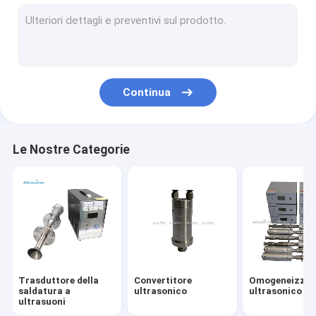
Lavorare assistito ultrasonico
Rivettamento ultrasonico
Sonochemistry ultrasonico
Continua
Macchina saldatura a ultrasuoni
macchina ultrasonica della saldatura a punti
Le Nostre Categorie
Alimentazione elettrica ultrasonica
tagliatrice ultrasonica dell'alimento
Tagliatrice ultrasonica
Saldatrice ultrasonica del metallo
Trasduttore della
Convertitore
Omogeneizzat
macchina di saldatura plastica ad ultrasuoni
saldatura a
ultrasonico
ultrasonico
ultrasuoni