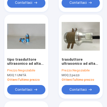
Contattaci
Contattaci
tipo trasduttore
trasduttore
ultrasonico ad alta
ultrasonico ad alta
temperatura di
frequenza 800w per
Prezzo:
Negoziabile
Prezzo:
Negoziabile
30Khz NTK per la
la sigillatura ed il
MOQ:
1 UNITÀ
MOQ:
2 pezzi
macchina della
taglio delle
saldatura a punti
applicazioni
Ottieni l'ultimo prezzo
Ottieni l'ultimo prezzo
Contattaci
Contattaci