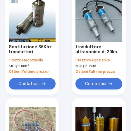
Sostituzione 35Khz
trasduttore
trasduttori
ultrasonico di 20khz
ultrasonici di
1500w con il
Prezzo:
Negoziabile
Prezzo:
Negoziabile
Herrmann da 1200
ripetitore e la flangia
MOQ:
2 unità
MOQ:
2 unità
watt con custodia di
di titanio per
protezione
l'apparecchio per
Ottieni l'ultimo prezzo
Ottieni l'ultimo prezzo
saldare
Contattaci
Contattaci
Casa
Prodotti
Circa noi