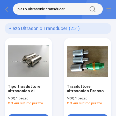
Piezo Ultrasonic Transducer
(251)
Tipo trasduttore
Trasduttore
ultrasonico di
ultrasonico Branson
Herrmann della
CJ20 della
MOQ:
1 pezzo
MOQ:
1 pezzo
sostituzione di
sostituzione con il
Ottieni l'ultimo prezzo
Ottieni l'ultimo prezzo
20khz che salda alta
rapporto del
affidabilità
ripetitore 1/0.6
dell'oro