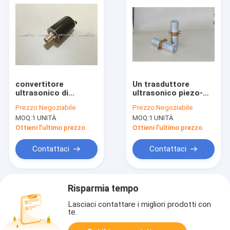
convertitore
Un trasduttore
ultrasonico di
ultrasonico piezo-
Telsonic della
elettrico da 900 watt
Prezzo:
Negoziabile
Prezzo:
Negoziabile
sostituzione del
per la saldatrice,
MOQ:
1 UNITÀ
MOQ:
1 UNITÀ
trasduttore di 35Khz
diametro ceramico di
500W per la
40mm
Ottieni l'ultimo prezzo
Ottieni l'ultimo prezzo
tagliatrice
dell'etichetta
Contattaci
Contattaci
Risparmia tempo
Lasciaci contattare i migliori prodotti con
te.