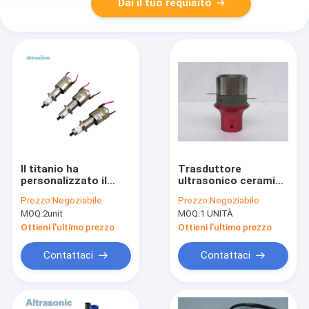
Dai il tuo requisito
Il titanio ha
Trasduttore
personalizzato il
ultrasonico ceramico
trasduttore
piezoelettrico del
Prezzo:
Negoziabile
Prezzo:
Negoziabile
ultrasonico di 500W
trasduttore 40khz di
MOQ:
2unit
MOQ:
1 UNITÀ
60Khz per il taglio
alta efficienza
della medicina
Ottieni l'ultimo prezzo
Ottieni l'ultimo prezzo
Contattaci
Contattaci