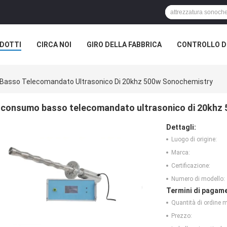
DOTTI
CIRCA NOI
GIRO DELLA FABBRICA
CONTROLLO DI
asso Telecomandato Ultrasonico Di 20khz 500w Sonochemistry
consumo basso telecomandato ultrasonico di 20khz
Dettagli:
Luogo di origine:
Marca:
Certificazione:
Numero di modello:
Termini di pagame
Quantità di ordine 
Prezzo: