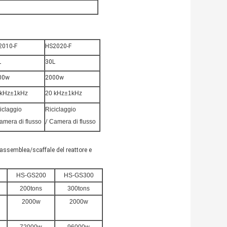
2010-F
HS2020-F
L
30L
00w
2000w
 kHz±1kHz
20 kHz±1kHz
iclaggio
Riciclaggio
amera di flusso
/
Camera di flusso
assemblea/scaffale del reattore e
HS-GS200
HS-GS300
200tons
300tons
2000w
2000w