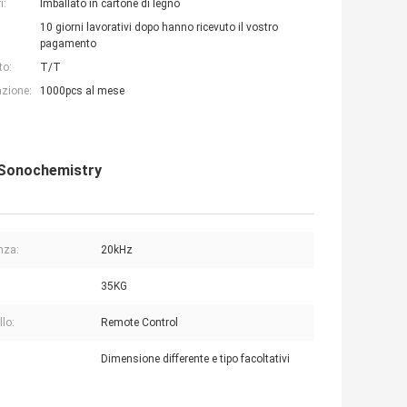
i:
Imballato in cartone di legno
10 giorni lavorativi dopo hanno ricevuto il vostro
pagamento
to:
T/T
azione:
1000pcs al mese
 Sonochemistry
nza:
20kHz
35KG
llo:
Remote Control
:
Dimensione differente e tipo facoltativi