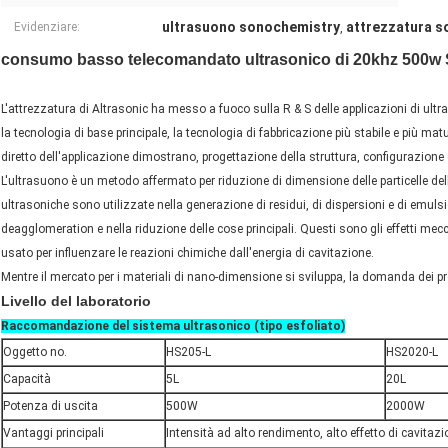
ultrasuono sonochemistry
attrezzatura 
Evidenziare:
,
consumo basso telecomandato ultrasonico di 20khz 500w
L'attrezzatura di Altrasonic ha messo a fuoco sulla R & S delle applicazioni di ultr
la tecnologia di base principale, la tecnologia di fabbricazione più stabile e più m
diretto dell'applicazione dimostrano, progettazione della struttura, configurazione d
L'ultrasuono è un metodo affermato per riduzione di dimensione delle particelle dell
ultrasoniche sono utilizzate nella generazione di residui, di dispersioni e di emul
deagglomeration e nella riduzione delle cose principali. Questi sono gli effetti mec
usato per influenzare le reazioni chimiche dall'energia di cavitazione.
Mentre il mercato per i materiali di nano-dimensione si sviluppa, la domanda dei pr
Livello del laboratorio
Raccomandazione del sistema ultrasonico (tipo esfoliato)
Oggetto no.
HS205-L
HS2020-L
Capacità
5L
20L
Potenza di uscita
500W
2000W
Vantaggi principali
Intensità ad alto rendimento, alto effetto di cavitaz