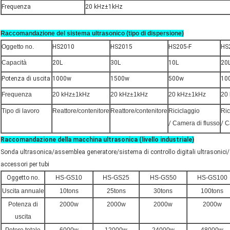
Frequenza
20 kHz±1kHz
Raccomandazione del sistema ultrasonico (tipo di dispersione)
Oggetto no.
HS2010
HS2015
HS205-F
HS
Capacità
20L
30L
10L
20
Potenza di uscita
1000w
1500w
500w
10
Frequenza
20 kHz±1kHz
20 kHz±1kHz
20 kHz±1kHz
20
Tipo di lavoro
Reattore/contenitore
Reattore/contenitore
Riciclaggio
Ric
/
Camera di flusso
/
C
Raccomandazione della macchina ultrasonica (livello industriale)
Sonda ultrasonica/assemblea generatore/sistema di controllo digitali ultrasonici/
accessori per tubi
Oggetto
no.
HS-GS10
HS-GS25
HS-GS50
HS-GS100
Uscita annuale
10tons
25tons
30tons
100tons
Potenza di
2000w
2000w
2000w
2000w
uscita