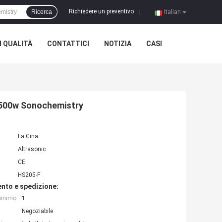
Richiedere un preventivo
Ricerca
|
Italian
 QUALITÀ
CONTATTICI
NOTIZIA
CASI
 500w Sonochemistry
La Cina
Altrasonic
CE
HS205-F
nto e spedizione:
minimo:
1
Negoziabile