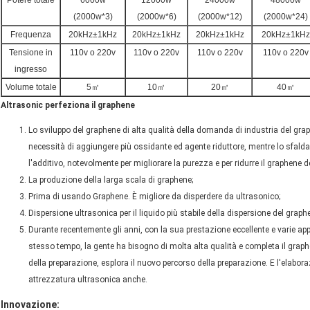
Potere totale
6000w
12000w
24000w
48000w
(2000w*3)
(2000w*6)
(2000w*12)
(2000w*24)
Frequenza
20kHz±1kHz
20kHz±1kHz
20kHz±1kHz
20kHz±1kHz
Tensione in
110v o 220v
110v o 220v
110v o 220v
110v o 220v
ingresso
Volume totale
5㎡
10㎡
20㎡
40㎡
Altrasonic perfeziona il graphene
Lo sviluppo del graphene di alta qualità della domanda di industria del gra
necessità di aggiungere più ossidante ed agente riduttore, mentre lo sfald
l'additivo, notevolmente per migliorare la purezza e per ridurre il graphene de
La produzione della larga scala di graphene;
Prima di usando Graphene. È migliore da disperdere da ultrasonico;
Dispersione ultrasonica per il liquido più stabile della dispersione del graph
Durante recentemente gli anni, con la sua prestazione eccellente e varie ap
stesso tempo, la gente ha bisogno di molta alta qualità e completa il graphe
della preparazione, esplora il nuovo percorso della preparazione. E l'elabor
attrezzatura ultrasonica anche.
Innovazione: