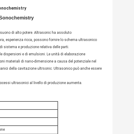
sonochemistry
 Sonochemistry
asuono di alto potere. Altrasonic ha assoluto
atura, esperienza ricca, possono fornire lo schema ultrasonico
i sistema e produzione relativa delle parti.
e dispersioni e di emulsioni. Le unità di elaborazione
sioni materiali di nano-dimensione a causa del potenziale nel
canici della cavitazione ultrsonic. Ultrasonico può anche essere
ocessi ultrasonici al livello di produzione aumenta.
ione