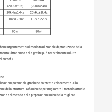
72000w
96000w
(2000w*36)
(2000w*48)
20kHz±1kHz
20kHz±1kHz
110v o 220v
110v o 220v
60㎡
80㎡
phene urgentemente; (Il modo tradizionale di produzione della
amento ultrasonico della grafite può notevolmente ridurre
l sizeof.)
ene.
plicazioni potenziali, graphene diventato velocemente. Allo
ne della struttura. Ciò richiede per migliorare il metodo attuale
azione del metodo della preparazione richiede la migliore