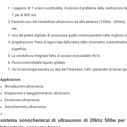
I cappucci di T usano sostituibile, risolvono il problema della cavitazione d
T più di 800 ore.
Facendo uso del trasduttore ultrasonico ad alta potenza (1500w - 3000w), 
ore.
Uso del potere digitale, di assicurare quello continuamente nella migliore c
progettazione Testa di legno tipa della testa dello strumento, notevolmente 
superficie.
La conduttura integrata fatta di acciaio inossidabile #316.
Flusso-controllabile liquido globale
Usi la tecnologia basata su rete del Potere-bus, tutti i parametri di lavoro
Applicazioni:
Miscelazione ultrasonica
Dispersione e deagglomeration ultrasonici
Emulsione ultrasonica
Sonochemistry ultrasonico
......
sistema sonochemical di ultrasuono di 20khz 500w per l