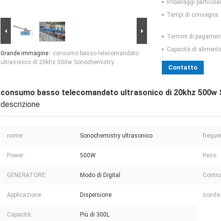
Imballaggi particolar
Tempi di consegna:
Termini di pagamen
Capacità di aliment
Grande immagine :
consumo basso telecomandato
ultrasonico di 20khz 500w Sonochemistry
Contatto
consumo basso telecomandato ultrasonico di 20khz 500w
descrizione
nome:
Sonochemistry ultrasonico
freque
Power:
500W
Peso:
GENERATORE:
Modo di Digital
Contro
Applicazione:
Dispersione
sonda
Capacità:
Più di 300L