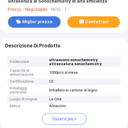
ultrasonica di Sonochemistry di alta efficienza
Prezzo：Negoziabile
MOQ：1
Miglior prezzo
Contattaci
Descrizione Di Prodotto
,
ultrasuono sonochemistry
Evidenziare
attrezzatura sonochemistry
Capacità di
1000pcs al mese
alimentazione
Certificazione
CE
Imballaggi
Imballato in cartone di legno
particolari
Luogo di origine
La Cina
Marca
Altrasonic
Osservi più