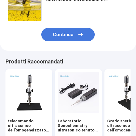
Sonochemistry di alta efficienza
Continua
Prodotti Raccomandati
telecomando
Laboratorio
Grado sperime
ultrasonico
Sonochemistry
ultrasonico
dell'omogeneizzatore
ultrasonico tenuto in
dell'omogenei
di modo di 20kHz
mano con la sonda di
20kHz 500w d