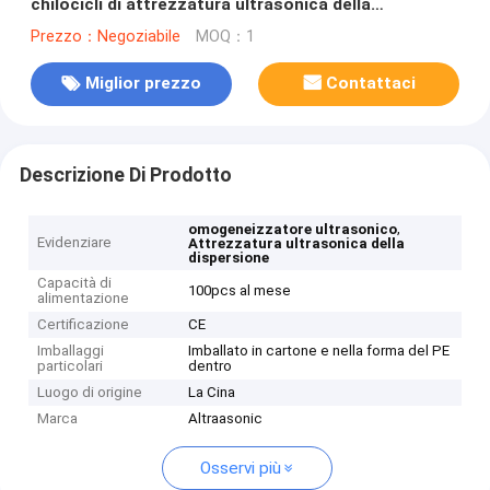
chilocicli di attrezzatura ultrasonica della
dispersione
Prezzo：Negoziabile
MOQ：1
Miglior prezzo
Contattaci
Descrizione Di Prodotto
,
omogeneizzatore ultrasonico
Evidenziare
Attrezzatura ultrasonica della
dispersione
Capacità di
100pcs al mese
alimentazione
Certificazione
CE
Imballaggi
Imballato in cartone e nella forma del PE
particolari
dentro
Luogo di origine
La Cina
Marca
Altraasonic
Osservi più