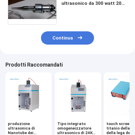
ultrasonico da 300 watt 20
chilocicli di attrezzatura
ultrasonica della dispersione
Continua
Prodotti Raccomandati
produzione
Tipo integrato
touch screen d
ultrasonica di
omogeneizzatore
titanio della s
Nanotube dei
ultrasonico di 24K
della lega del