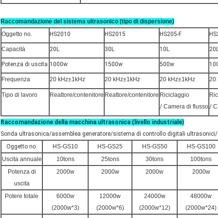
Raccomandazione del sistema ultrasonico (tipo di dispersione)
Oggetto no.
HS2010
HS2015
HS205-F
HS
Capacità
20L
30L
10L
20
Potenza di uscita
1000w
1500w
500w
10
Frequenza
20 kHz±1kHz
20 kHz±1kHz
20 kHz±1kHz
20
Tipo di lavoro
Reattore/contenitore
Reattore/contenitore
Riciclaggio
Ric
/
Camera di flusso
/
C
Raccomandazione della macchina ultrasonica (livello industriale)
Sonda ultrasonica/assemblea generatore/sistema di controllo digitali ultrasonici/
Oggetto
no.
HS-GS10
HS-GS25
HS-GS50
HS-GS100
Uscita annuale
10tons
25tons
30tons
100tons
Potenza di
2000w
2000w
2000w
2000w
uscita
Potere totale
6000w
12000w
24000w
48000w
(2000w*3)
(2000w*6)
(2000w*12)
(2000w*24)