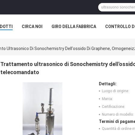
DOTTI
CIRCA NOI
GIRO DELLA FABBRICA
CONTROLLO DI
to Ultrasonico Di Sonochemistry Dell'ossido Di Graphene, Omogeneiz
Trattamento ultrasonico di Sonochemistry dell'ossid
telecomandato
Dettagli:
Luogo di origine:
Marca:
Certificazione:
Numero di modello:
Termini di pagame
Quantità di ordine 