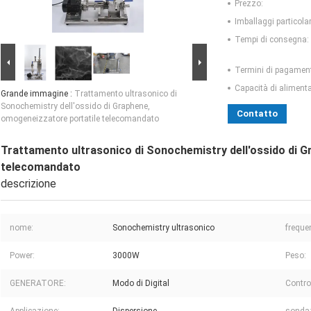
Prezzo:
Imballaggi particolar
Tempi di consegna:
Termini di pagamen
Capacità di aliment
Grande immagine :
Trattamento ultrasonico di
Sonochemistry dell'ossido di Graphene,
Contatto
omogeneizzatore portatile telecomandato
Trattamento ultrasonico di Sonochemistry dell'ossido di 
telecomandato
descrizione
nome:
Sonochemistry ultrasonico
freque
Power:
3000W
Peso:
GENERATORE:
Modo di Digital
Contro