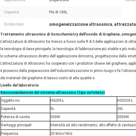
Applicazione:
Dispersione
sonda
Capacità:
Più di 100L
omogeneizzazione ultrasonica
attrezzat
Evidenziare:
,
Trattamento ultrasonico di Sonochemistry dell'ossido di Graphene, omoge
L'attrezzatura di Altrasonic ha messo a fuoco sulla R & S delle applicazioni di ultr
la tecnologia di base principale, la tecnologia di fabbricazione più stabile e più ma
lo schema ultrasonico diretto dell'applicazione dimostra, progettazione della strutt
L'attrezzatura di Altrasonic ha cooperato con i produttori chiave del graphene, appl
il processo della preparazione dell'industrializzazione in primo luogo e fa l'ultr
dei materiali del graphene di basso costo di alta qualità e.
Livello del laboratorio
Raccomandazione del sistema ultrasonico (tipo esfoliato)
Oggetto no.
HS205-L
HS2020-L
Capacità
5L
20L
Potenza di uscita
500W
2000W
Vantaggi principali
Intensità ad alto rendimento, alto effetto di cavitaz
Frequenza
20 kHz±1kHz