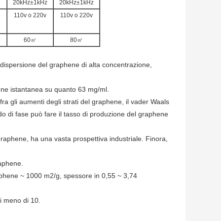
20kHz±1kHz
20kHz±1kHz
110v o 220v
110v o 220v
60㎡
80㎡
dispersione del graphene di alta concentrazione,
one istantanea su quanto 63 mg/ml.
fra gli aumenti degli strati del graphene, il vader Waals
uido di fase può fare il tasso di produzione del graphene
aphene, ha una vasta prospettiva industriale. Finora,
raphene.
graphene ~ 1000 m2/g, spessore in 0,55 ~ 3,74
di meno di 10.