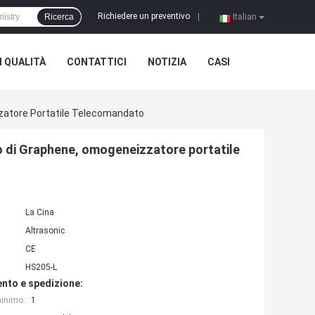
Richiedere un preventivo
Ricerca
|
Italian
 QUALITÀ
CONTATTICI
NOTIZIA
CASI
zatore Portatile Telecomandato
o di Graphene, omogeneizzatore portatile
La Cina
Altrasonic
CE
HS205-L
nto e spedizione:
minimo:
1