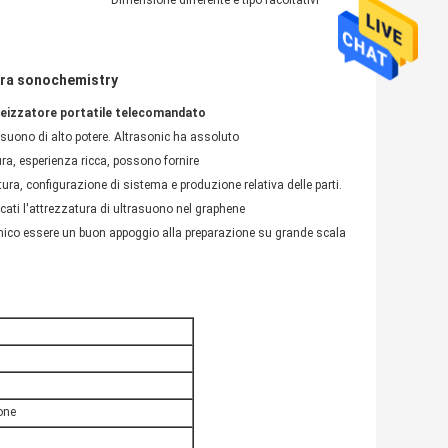
:
Dimensione differente e tipo facoltativi
ura sonochemistry
neizzatore portatile telecomandato
asuono di alto potere. Altrasonic ha assoluto
tura, esperienza ricca, possono fornire
ura, configurazione di sistema e produzione relativa delle parti.
icati l'attrezzatura di ultrasuono nel graphene
asonico essere un buon appoggio alla preparazione su grande scala
ione