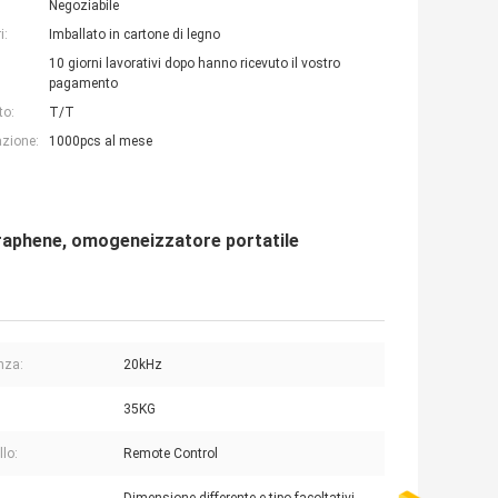
Negoziabile
i:
Imballato in cartone di legno
10 giorni lavorativi dopo hanno ricevuto il vostro
pagamento
to:
T/T
azione:
1000pcs al mese
Graphene, omogeneizzatore portatile
nza:
20kHz
35KG
llo:
Remote Control