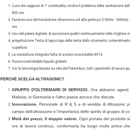
L'uso dei cappucci di T sostituibile, risolve il problema della cavitazione del
800 ore.
Facendo uso del trasduttore ultrasonico ad alta potenza (1500w - 3000w), 
ore.
Uso del potere digitale, di assicurare quello continuamente nella migliore c
progettazione Testa di legno tipa della testa dello strumento, notevolmente 
superficie.
La conduttura integrata fatta di acciaio inossidabile #316.
Flusso-controllabile liquido globale
Usi la tecnologia basata su rete del Potere-bus, tutti i parametri di lavoro
PERCHÉ SCELGA ALTRASONIC?
GRUPPO D'OLTREMARE DI SERVIZIO.
Ora abbiamo agenti in
Malesia, in Germania e l'altro paese ancora che discute.
Innovazione.
Personale di R & S e di vendita di Altrasonic p
campo dell'ultrasuono e l'importanza dello spirito di gruppo di c
Metà dei prezzi, il doppio valore.
Ogni portata del prodotto si
ore di lavoro continuo, confermarla ha luogo molto prima che 