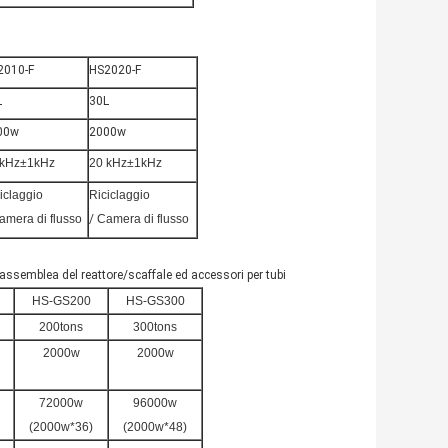
2010-F
HS2020-F
L
30L
00w
2000w
 kHz±1kHz
20 kHz±1kHz
iclaggio
Riciclaggio
amera di flusso
/
Camera di flusso
assemblea del reattore/scaffale ed accessori per tubi
HS-GS200
HS-GS300
200tons
300tons
2000w
2000w
72000w
96000w
(2000w*36)
(2000w*48)