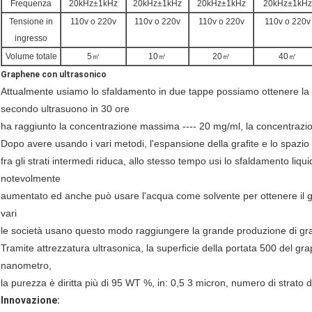
Frequenza
20kHz±1kHz
20kHz±1kHz
20kHz±1kHz
20kHz±1kHz
Tensione in
110v o 220v
110v o 220v
110v o 220v
110v o 220v
ingresso
Volume totale
5㎡
10㎡
20㎡
40㎡
Graphene con ultrasonico
Attualmente usiamo lo sfaldamento in due tappe possiamo ottenere la 
secondo ultrasuono in 30 ore
ha raggiunto la concentrazione massima ---- 20 mg/ml, la concentrazi
Dopo avere usando i vari metodi, l'espansione della grafite e lo spazio 
fra gli strati intermedi riduca, allo stesso tempo usi lo sfaldamento liq
notevolmente
aumentato ed anche può usare l'acqua come solvente per ottenere il gr
vari
le società usano questo modo raggiungere la grande produzione di g
Tramite attrezzatura ultrasonica, la superficie della portata 500 del 
nanometro,
la purezza è diritta più di 95 WT %, in: 0,5 3 micron, numero di strato 
Innovazione: