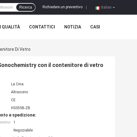
Richiedere un preventivo
Ricerca
|
Italian
 QUALITÀ
CONTATTICI
NOTIZIA
CASI
enitore Di Vetro
Sonochemistry con il contenitore di vetro
La Cina
Altrasonic
CE
HSS59B-ZB
nto e spedizione:
minimo:
1
Negoziabile