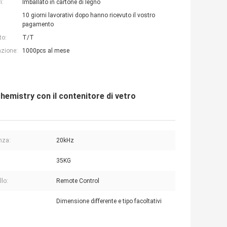
i:
Imballato in cartone di legno
10 giorni lavorativi dopo hanno ricevuto il vostro
pagamento
to:
T/T
azione:
1000pcs al mese
emistry con il contenitore di vetro
nza:
20kHz
35KG
llo:
Remote Control
:
Dimensione differente e tipo facoltativi