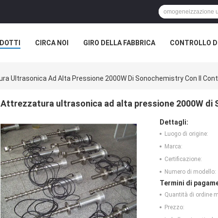
DOTTI
CIRCA NOI
GIRO DELLA FABBRICA
CONTROLLO DI
ura Ultrasonica Ad Alta Pressione 2000W Di Sonochemistry Con Il Cont
Attrezzatura ultrasonica ad alta pressione 2000W di 
Dettagli:
Luogo di origine:
Marca:
Certificazione:
Numero di modello:
Termini di pagame
Quantità di ordine 
Prezzo: