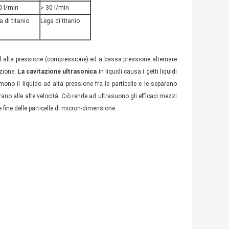
0 l/min
> 30 l/min
a di titanio
Lega di titanio
 ad alta pressione (compressione) ed a bassa pressione alternare
azione.
La cavitazione ultrasonica
in liquidi causa i getti liquidi
no il liquido ad alta pressione fra le particelle e le separano
ntrano alle alte velocità. Ciò rende ad ultrasuono gli efficaci mezzi
fine delle particelle di micron-dimensione.