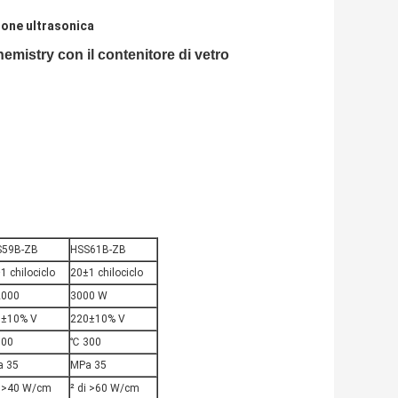
one ultrasonica
emistry con il contenitore di vetro
S59B-ZB
HSS61B-ZB
1 chilociclo
20±1 chilociclo
2000
3000 W
0±10% V
220±10% V
300
℃ 300
a 35
MPa 35
i >40 W/cm
² di >60 W/cm