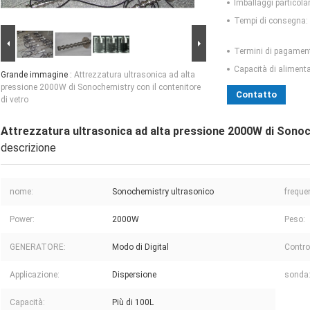
Imballaggi particolar
Tempi di consegna:
Termini di pagamen
Capacità di aliment
Grande immagine :
Attrezzatura ultrasonica ad alta
pressione 2000W di Sonochemistry con il contenitore
Contatto
di vetro
Attrezzatura ultrasonica ad alta pressione 2000W di Sonoch
descrizione
nome:
Sonochemistry ultrasonico
freque
Power:
2000W
Peso:
GENERATORE:
Modo di Digital
Contro
Applicazione:
Dispersione
sonda
Capacità:
Più di 100L