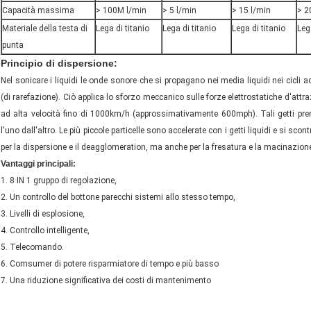
Capacità massima
> 100M l/min
> 5 l/min
> 15 l/min
> 2
Materiale della testa di
Lega di titanio
Lega di titanio
Lega di titanio
Leg
punta
Principio di dispersione:
Nel sonicare i liquidi le onde sonore che si propagano nei media liquidi nei cicli
(di rarefazione). Ciò applica lo sforzo meccanico sulle forze elettrostatiche d'attr
ad alta velocità fino di 1000km/h (approssimativamente 600mph). Tali getti premo
l'uno dall'altro. Le più piccole particelle sono accelerate con i getti liquidi e si sco
per la dispersione e il deagglomeration, ma anche per la fresatura e la macinazione 
Vantaggi principali:
1. 8 IN 1 gruppo di regolazione,
2. Un controllo del bottone parecchi sistemi allo stesso tempo,
3. Livelli di esplosione,
4. Controllo intelligente,
5. Telecomando.
6. Comsumer di potere risparmiatore di tempo e più basso
7. Una riduzione significativa dei costi di mantenimento