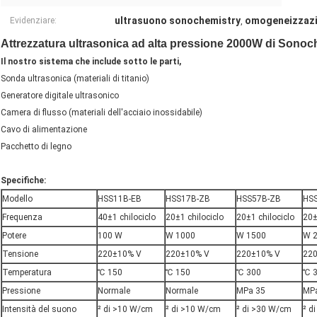
ultrasuono sonochemistry
omogeneizzazi
Evidenziare:
,
Attrezzatura ultrasonica ad alta pressione 2000W di Sonoch
Il nostro sistema che include sotto le parti,
Sonda ultrasonica (materiali di titanio)
Generatore digitale ultrasonico
Camera di flusso (materiali dell'acciaio inossidabile)
Cavo di alimentazione
Pacchetto di legno
Specifiche:
Modello
HSS11B-EB
HSS17B-ZB
HSS57B-ZB
HS
Frequenza
40±1 chilociclo
20±1 chilociclo
20±1 chilociclo
20±
Potere
100 W
W 1000
W 1500
W 
Tensione
220±10% V
220±10% V
220±10% V
22
Temperatura
℃ 150
℃ 150
℃ 300
℃ 
Pressione
Normale
Normale
MPa 35
MP
Intensità del suono
² di >10 W/cm
² di >10 W/cm
² di >30 W/cm
² d