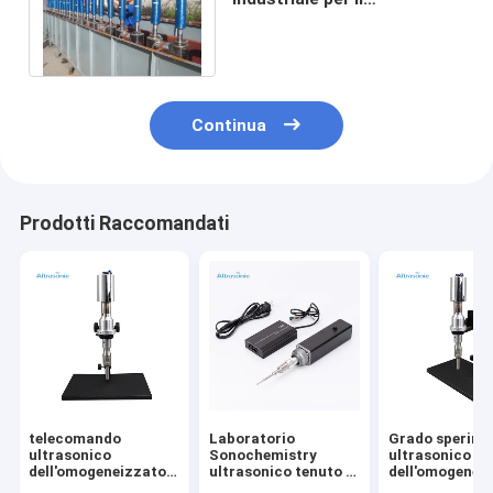
trattamento delle acque/la
dispersione solida
Continua
Prodotti Raccomandati
telecomando
Laboratorio
Grado sperime
ultrasonico
Sonochemistry
ultrasonico
dell'omogeneizzatore
ultrasonico tenuto in
dell'omogenei
di modo di 20kHz
mano con la sonda di
20kHz 500w d