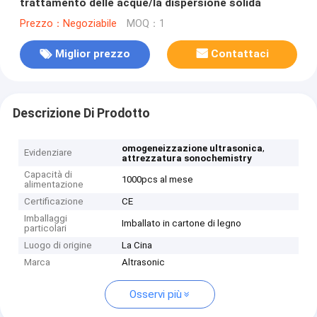
trattamento delle acque/la dispersione solida
Prezzo：Negoziabile
MOQ：1
Miglior prezzo
Contattaci
Descrizione Di Prodotto
,
omogeneizzazione ultrasonica
Evidenziare
attrezzatura sonochemistry
Capacità di
1000pcs al mese
alimentazione
Certificazione
CE
Imballaggi
Imballato in cartone di legno
particolari
Luogo di origine
La Cina
Marca
Altrasonic
Osservi più