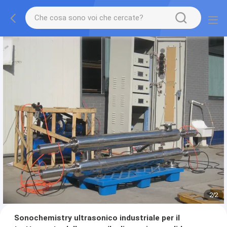
2
/
2
Sonochemistry ultrasonico industriale per il