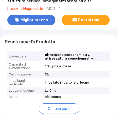
struttura acrilica, omogeneizzatore ad alta
pressione
Prezzo：Negoziabile
MOQ：1
Miglior prezzo
Contattaci
Descrizione Di Prodotto
,
ultrasuono sonochemistry
Evidenziare
attrezzatura sonochemistry
Capacità di
1000pcs al mese
alimentazione
Certificazione
CE
Imballaggi
Imballato in cartone di legno
particolari
Luogo di origine
La Cina
Marca
Altrasonic
Osservi più