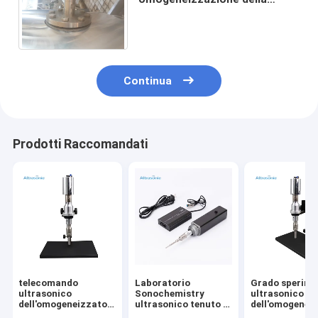
struttura acrilica,
omogeneizzatore ad alta
pressione
Continua
Prodotti Raccomandati
telecomando
Laboratorio
Grado sperime
ultrasonico
Sonochemistry
ultrasonico
dell'omogeneizzatore
ultrasonico tenuto in
dell'omogenei
di modo di 20kHz
mano con la sonda di
20kHz 500w d