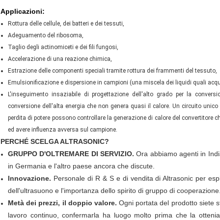
Applicazioni:
Rottura delle cellule, dei batteri e dei tessuti,
Adeguamento del ribosoma,
Taglio degli actinomiceti e dei fili fungosi,
Accelerazione di una reazione chimica,
Estrazione delle componenti speciali tramite rottura dei frammenti del tessuto,
Emulsionificazione e dispersione in campioni (una miscela dei liquidi quali acqu
L'inseguimento insaziabile di progettazione dell'alto grado per la conversio
conversione dell'alta energia che non genera quasi il calore. Un circuito unico
perdita di potere possono controllare la generazione di calore del convertitore ch
ed avere influenza avversa sul campione.
PERCHÉ SCELGA ALTRASONIC?
GRUPPO D'OLTREMARE DI SERVIZIO.
Ora abbiamo agenti in India
in Germania e l'altro paese ancora che discute.
Innovazione.
Personale di R & S e di vendita di Altrasonic per es
dell'ultrasuono e l'importanza dello spirito di gruppo di cooperazione
Metà dei prezzi, il doppio valore.
Ogni portata del prodotto siete s
lavoro continuo, confermarla ha luogo molto prima che la ottenia