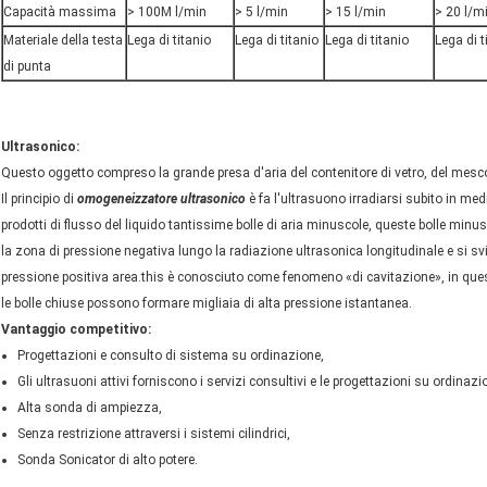
Capacità massima
> 100M l/min
> 5 l/min
> 15 l/min
> 20 l/m
Materiale della testa
Lega di titanio
Lega di titanio
Lega di titanio
Lega di t
di punta
Ultrasonico:
Questo oggetto compreso la grande presa d'aria del contenitore di vetro, del mesc
Il principio di
omogeneizzatore ultrasonico
è fa l'ultrasuono irradiarsi subito in med
prodotti di flusso del liquido tantissime bolle di aria minuscole, queste bolle minu
la zona di pressione negativa lungo la radiazione ultrasonica longitudinale e si s
pressione positiva area.this è conosciuto come fenomeno «di cavitazione», in que
le bolle chiuse possono formare migliaia di alta pressione istantanea.
Vantaggio competitivo:
Progettazioni e consulto di sistema su ordinazione,
Gli ultrasuoni attivi forniscono i servizi consultivi e le progettazioni su ordinazi
Alta sonda di ampiezza,
Senza restrizione attraversi i sistemi cilindrici,
Sonda Sonicator di alto potere.