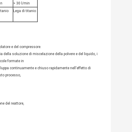
in
> 30 l/min
itanio
Lega di titanio
olatore e del compressore.
ia della soluzione di miscelazione della polvere e del liquido, i
scole formate in
viluppa continuamente e chiuso rapidamente nell'effetto di
sto processo,
one del reattore,