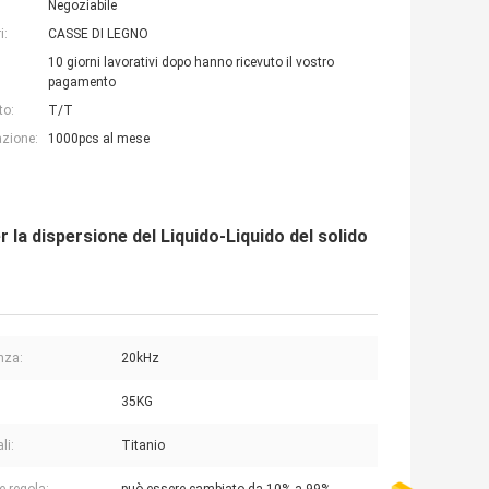
Negoziabile
i:
CASSE DI LEGNO
10 giorni lavorativi dopo hanno ricevuto il vostro
pagamento
to:
T/T
azione:
1000pcs al mese
 la dispersione del Liquido-Liquido del solido
nza:
20kHz
35KG
li:
Titanio