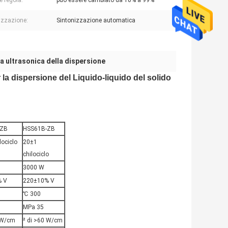
re regola:
può essere cambiato da 10% a 99%
izzazione:
Sintonizzazione automatica
a ultrasonica della dispersione
 la dispersione del Liquido-liquido del solido
-ZB
HSS61B-ZB
lociclo
20±1
chilociclo
3000 W
% V
220±10% V
℃ 300
MPa 35
 W/cm
² di >60 W/cm