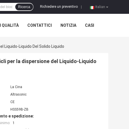
Richiedere un preventivo
Ricerca
|
Italian
 QUALITÀ
CONTATTICI
NOTIZIA
CASI
l Liquido-Liquido Del Solido Liquido
li per la dispersione del Liquido-Liquido
La Cina
Altrasonic
CE
HSS59B-ZB
nto e spedizione:
minimo:
1