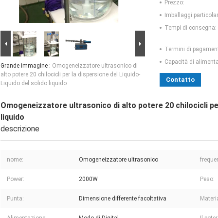
Prezzo:
Imballaggi particolar
Tempi di consegna:
Termini di pagamen
Capacità di aliment
Grande immagine :
Omogeneizzatore ultrasonico di
alto potere 20 chilocicli per la dispersione del Liquido-
Contatto
Liquido del solido liquido
Omogeneizzatore ultrasonico di alto potere 20 chilocicli per
liquido
descrizione
nome:
Omogeneizzatore ultrasonico
freque
Power:
2000W
Peso:
Punta:
Dimensione differente facoltativa
Materia