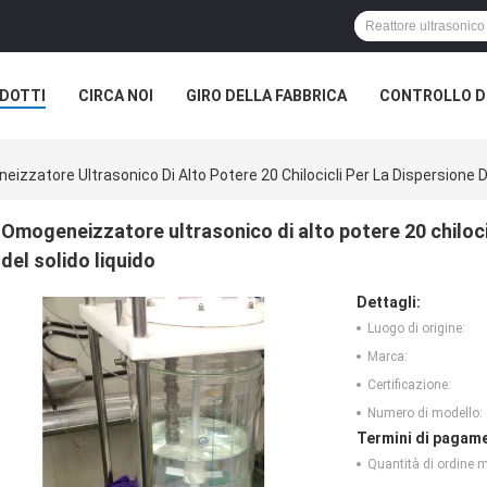
DOTTI
CIRCA NOI
GIRO DELLA FABBRICA
CONTROLLO DI
izzatore Ultrasonico Di Alto Potere 20 Chilocicli Per La Dispersione De
Omogeneizzatore ultrasonico di alto potere 20 chilocic
del solido liquido
Dettagli:
Luogo di origine:
Marca:
Certificazione:
Numero di modello:
Termini di pagame
Quantità di ordine 