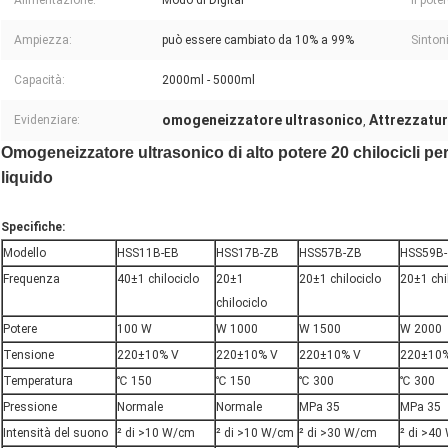
Alimentazione:
Modo di Digital
Il pote
Ampiezza:
può essere cambiato da 10% a 99%
Sinton
Capacità:
2000ml - 5000ml
omogeneizzatore ultrasonico
Attrezzatur
Evidenziare:
,
Omogeneizzatore ultrasonico di alto potere 20 chilocicli per
liquido
Specifiche:
Modello
HSS11B-EB
HSS17B-ZB
HSS57B-ZB
HSS59B
Frequenza
40±1 chilociclo
20±1
20±1 chilociclo
20±1 chi
chilociclo
Potere
100 W
W 1000
W 1500
W 2000
Tensione
220±10% V
220±10% V
220±10% V
220±10
Temperatura
℃ 150
℃ 150
℃ 300
℃ 300
Pressione
Normale
Normale
MPa 35
MPa 35
Intensità del suono
² di >10 W/cm
² di >10 W/cm
² di >30 W/cm
² di >40