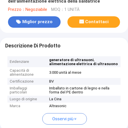
dell'alimentazione elettrica della saldatrice
Prezzo：Negoziabile
MOQ：1 UNITÀ
Miglior prezzo
Contattaci
Descrizione Di Prodotto
,
generatore di ultrasuoni
Evidenziare
alimentazione elettrica di ultrasuono
Capacità di
3.000 unità al mese
alimentazione
Certificazione
BV
Imballaggi
Imballato in cartone di legno e nella
particolari
forma del PE dentro
Luogo di origine
La Cina
Marca
Altrasonic
Osservi più