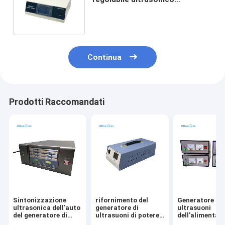
dell'alimentazione elettrica
della saldatrice
Continua
Prodotti Raccomandati
Sintonizzazione
rifornimento del
Generatore di
ultrasonica dell'auto
generatore di
ultrasuoni
del generatore di
ultrasuoni di potere
dell'alimentaz
alta precisione
di 30kHz 600w per
elettrica di alt