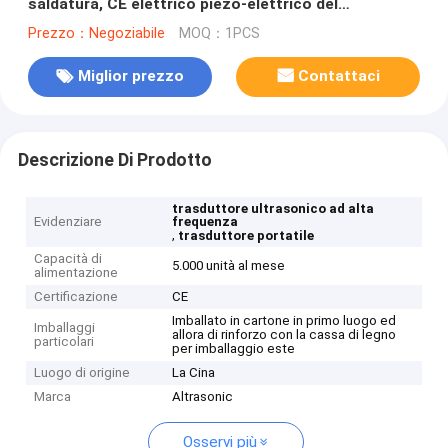
saldatura, CE elettrico piezo-elettrico del
trasduttore
Prezzo：Negoziabile
MOQ：1PCS
Miglior prezzo
Contattaci
Descrizione Di Prodotto
trasduttore ultrasonico ad alta
Evidenziare
frequenza
,
trasduttore portatile
Capacità di
5.000 unità al mese
alimentazione
Certificazione
CE
Imballato in cartone in primo luogo ed
Imballaggi
allora di rinforzo con la cassa di legno
particolari
per imballaggio este
Luogo di origine
La Cina
Marca
Altrasonic
Osservi più