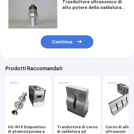
Trasduttore ultrasonico di
alto potere della saldatura,
CE elettrico piezo-elettrico
del trasduttore
Continua
Prodotti Raccomandati
HS-N15 Dispositivo
Trasduttore di corno
Corno di allum
di atomizzazione a
di saldatura ad
ultrasuoni