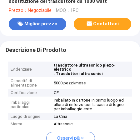
sostituzione del trasduttore da 1000 watt
Prezzo：Negoziabile
MOQ：1PC
Miglior prezzo
Contattaci
Descrizione Di Prodotto
trasduttore ultrasonico piezo-
Evidenziare
elettrico
,
Trasduttori ultrasonici
Capacità di
5000 pezzi/mese
alimentazione
Certificazione
CE
Imballato in cartone in primo luogo ed
Imballaggi
allora di rinforzo con la cassa di legno
particolari
per imballaggio este
Luogo di origine
La Cina
Marca
Altrasonic
Osservi più